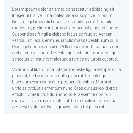
Lorem ipsum dolor sit amet, consectetur adipiscing elit.
Integer ut nisi vel urna malesuada suscipit vel in ipsum.
Nullam eget imperdiet risus, vel faucibus erat. Curabitur
mauris mi, pretium in purus et, consequat placerat augue.
Suspendisse fringilla eleifend lacus ac feugiat. Aenean
vestibulum lacus enim, eu iaculis massa vestibulum quis.
Duis eget sodales sapien. Pellentesque porttitor lacus non
erat dictum aliquam. Pellentesque habitant morbi tristique
senectus et netus et malesuada fames ac turpis egestas.
Vivamus ut libero urna. Integer molestie ligula semper nulla
placerat, sed commodo nulla placerat. Pellentesque
bibendum enim dignissim posuere faucibus. Morbi at
ultricies orci, ut elementum nunc. Cras cursus leo id eros
efficitur, vitae luctus dui rhoncus. Praesent tempor dui
magna, et viverra erat mattis ut. Proin facilisis consequat
eros eget volutpat. Nulla gravida pharetra placerat.
Praesent non magna iaculis, laoreet nunc nec, porta nisl.
Sed a suscipit tellus, vitae semper urna. Nulla sed finibus
dolor. Aliquam sed rhoncus nibh. Vivamus sed sapien